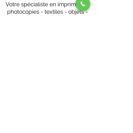
Votre spécialiste en imprimerie -
photocopies - textiles - objets -
communication autour de
Montaigu en Vendée. 85260
Montréverd
Hey!Jo imprimerie
heyjopub@gmail.com
02 51 43 30 84
14 rue du Petit Saint André
Saint-André-Treize-Voies
85260 Montréverd, France