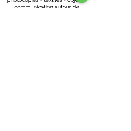
communication autour de
Montaigu en Vendée. 85260
Montréverd
Hey!Jo imprimerie
heyjopub@gmail.com
02 51 43 30 84
14 rue du Petit Saint André
Saint-André-Treize-Voies
85260 Montréverd, France